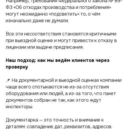
Например, требования Федерального закона № 89-
ФЗ «Об отходах производства и потребления»
Мы сами прошли путь
могут неожиданно «подсветить» то, о чём
от первых согласований
до сложнейших проектов.
изначально даже не думали.
Поэтому точно знаем:
экологические вопросы
Все эти несоответствия становятся критичными
должны решаться просто
Анна Ратушнова,
при выездной оценке и могут привести к отказу в
и профессионально.
руководитель
"Зона
Оставьте заявку —
лицензии или выдаче предписания.
Проектирования"
я перезвоню.
Наш подход: как мы ведём клиентов через
проверку
ДАВАЙТЕ ОБСУДИМ
ВАШУ ЗАДАЧУ
📌 На документарной и выездной оценках компании
чаще всего спотыкаются не из-за отсутствия
оборудования или людей, а из-за того, что пакет
Ваше имя
документов собран не так, как этого ждут
инспекторы.
+7
Документарка — это точность и внимание к
деталям: совпадение дат, реквизитов, адресов.