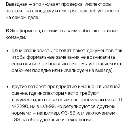
Я принимаю
Политику конфиденциальности
Выездная — это «живая» проверка: инспекторы
выходят на площадку и смотрят, как всё устроено
на самом деле.
[ ОТПРАВИТЬ ЗАЯВКУ ]
В Экоформе над этими этапами работают разные
команды:
одни специалисты готовят пакет документов так,
чтобы формальные замечания не возникали (а
если они всё же появляются — мы устраняем их в
рабочем порядке или нивелируем на выезде);
КОНТАКТЫ
другие готовят предприятие именно к выездной
оценке, где инспекторы часто требуют
документы, которые прямо не прописаны ни в ПП
пр. Ленина, 8, офис 712
№2290, ни в ФЗ-99, но регулируются другими
Екатеринбург
нормами — например, ФЗ-89 или заключением
ГЭЭ на оборудование и технологии.