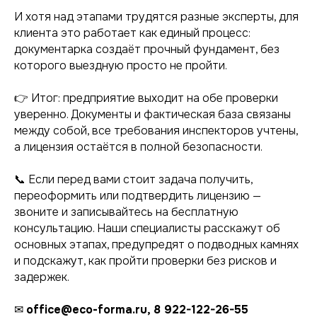
И хотя над этапами трудятся разные эксперты, для
клиента это работает как единый процесс:
документарка создаёт прочный фундамент, без
Политика
конфиденциальности
которого выездную просто не пройти.
Разработка сайта
👉 Итог: предприятие выходит на обе проверки
© 2026 ООО «Зона проектирования»
уверенно. Документы и фактическая база связаны
между собой, все требования инспекторов учтены,
а лицензия остаётся в полной безопасности.
📞 Если перед вами стоит задача получить,
переоформить или подтвердить лицензию —
звоните и записывайтесь на бесплатную
консультацию. Наши специалисты расскажут об
основных этапах, предупредят о подводных камнях
и подскажут, как пройти проверки без рисков и
задержек.
✉
office@eco-forma.ru, 8 922-122-26-55