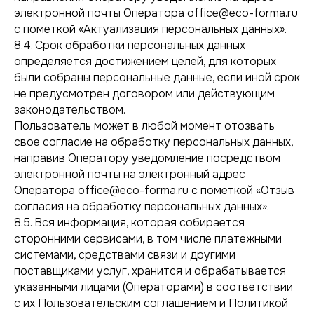
Ваше имя
электронной почты Оператора office@eco-forma.ru
с пометкой «Актуализация персональных данных».
8.4. Срок обработки персональных данных
+7
определяется достижением целей, для которых
были собраны персональные данные, если иной срок
не предусмотрен договором или действующим
Я принимаю
Политику конфиденциальности
законодательством.
Пользователь может в любой момент отозвать
[ ОТПРАВИТЬ ЗАЯВКУ ]
свое согласие на обработку персональных данных,
направив Оператору уведомление посредством
электронной почты на электронный адрес
Оператора office@eco-forma.ru с пометкой «Отзыв
согласия на обработку персональных данных».
8.5. Вся информация, которая собирается
сторонними сервисами, в том числе платежными
системами, средствами связи и другими
поставщиками услуг, хранится и обрабатывается
КОНТАКТЫ
указанными лицами (Операторами) в соответствии
с их Пользовательским соглашением и Политикой