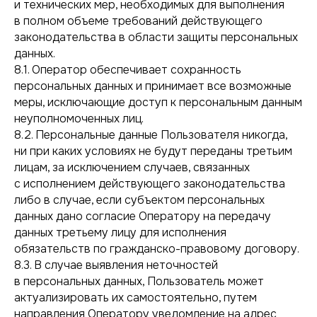
и технических мер, необходимых для выполнения
в полном объеме требований действующего
законодательства в области защиты персональных
данных.
8.1. Оператор обеспечивает сохранность
персональных данных и принимает все возможные
меры, исключающие доступ к персональным данным
Мы сами прошли путь
неуполномоченных лиц.
от первых согласований
8.2. Персональные данные Пользователя никогда,
до сложнейших проектов.
ни при каких условиях не будут переданы третьим
Поэтому точно знаем:
лицам, за исключением случаев, связанных
экологические вопросы
должны решаться просто
с исполнением действующего законодательства
Анна Ратушнова,
и профессионально.
руководитель
либо в случае, если субъектом персональных
"Зона
Оставьте заявку —
Проектирования"
данных дано согласие Оператору на передачу
я перезвоню.
данных третьему лицу для исполнения
обязательств по гражданско-правовому договору.
ДАВАЙТЕ ОБСУДИМ
8.3. В случае выявления неточностей
в персональных данных, Пользователь может
ВАШУ ЗАДАЧУ
актуализировать их самостоятельно, путем
направления Оператору уведомление на адрес