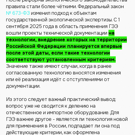
правила стали более чёткими. Федеральный закон
№ 673-ФЗ
изменил подход к объектам
государственной экологической экспертизы. С 1
сентября 2025 года в область применения ГЭЭ
вошли проекты технической документации
на
технологии,
внедрение которых на территории
Российской Федерации планируется впервые
после этой даты, если такие технологии
соответствуют установленным критериям.
Значение также имеют случаи, когда в ранее
согласованную технологию вносятся изменения
или её реализация идёт с отступлениями от
документации.
Из этого следует важный практический вывод:
вопрос уже не сводится к делению на
отечественное и импортное оборудование. Для
ГЭЭ важнее другое - является ли технология новой
для применения в России, подпадает ли она под
действующие критерии, как оформлена