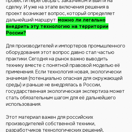
провести переговоры с заказчиком и выйти на
сделку. И уже на этапе включения решения в
проект возникает вопрос, который определяет
дальнейший маршрут:
можно ли легально
внедрить эту технологию на территории
России?
Для производителей и импортеров промышленного
оборудования этот вопрос давно стал частью
практики. Сегодня на рынок важно выводить
технику вместе с понятной правовой моделью её
применения. Если технология новая, экологически
значимая (потенциально опасная для окружающей
среды) и раньше не внедрялась в России,
государственная экологическая экспертиза может
стать обязательным шагом для её дальнейшего
использования.
Этот материал важен для российских
производителей собственной техники,
разработчиков технологических решений,