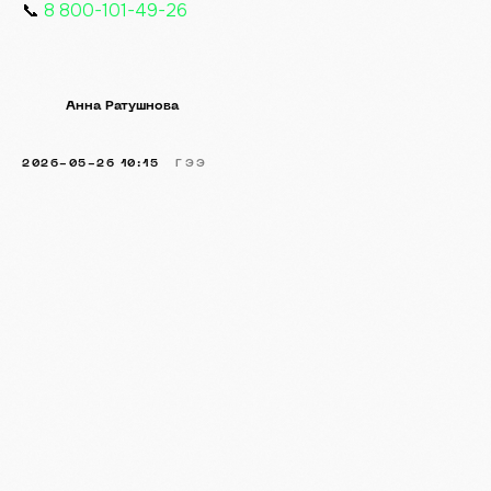
📞
8 800-101-49-26
Анна Ратушнова
2026-05-26 10:15
ГЭЭ
Мы сами прошли путь
от первых согласований
до сложнейших проектов.
Поэтому точно знаем:
экологические вопросы
должны решаться просто
Анна Ратушнова,
и профессионально.
руководитель
"Зона
Оставьте заявку —
Проектирования"
я перезвоню.
ДАВАЙТЕ ОБСУДИМ
ВАШУ ЗАДАЧУ