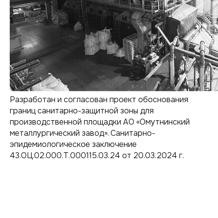
Разработан и согласован проект обоснования
границ санитарно-защитной зоны для
производственной площадки АО «Омутнинский
металлургический завод». Санитарно-
Мы сами прошли путь
эпидемиологическое заключение
от первых согласований
43.ОЦ.02.000.Т.000115.03.24 от 20.03.2024 г.
до сложнейших проектов.
Поэтому точно знаем:
экологические вопросы
должны решаться просто
Анна Ратушнова,
и профессионально.
руководитель
"Зона
Оставьте заявку —
Проектирования"
я перезвоню.