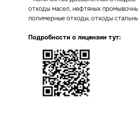
отходы масел, нефтяных промывочны
полимерные отходы, отходы стальных
Подробности о лицензии тут:
Мы сами прошли путь от первых
согласований до сложнейших проектов.
Поэтому точно знаем: экологические
вопросы должны решаться просто
и профессионально. Оставьте заявку —