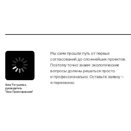
я перезвоню.
Анна Ратушнова,
руководитель
"Зона Проектирования"